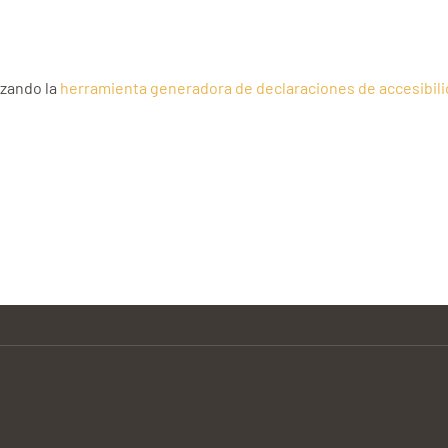
izando la
herramienta generadora de declaraciones de accesibil