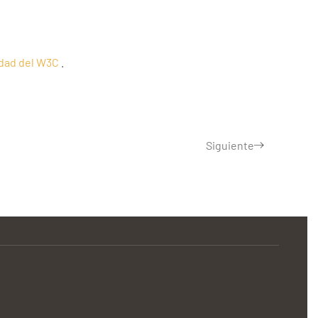
idad del W3C
.
Siguiente