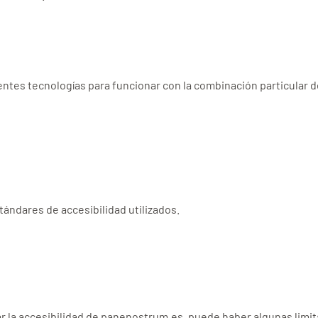
entes tecnologías para funcionar con la combinación particular 
tándares de accesibilidad utilizados.
r la accesibilidad de panenostrum.es, puede haber algunas limit